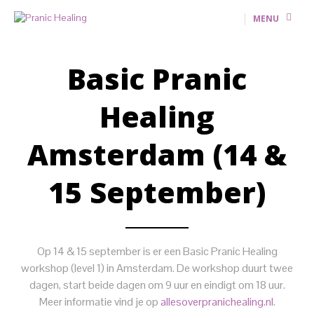
MENU
Basic Pranic
Healing
Amsterdam (14 &
15 September)
Op 14 & 15 september is er een Basic Pranic Healing
workshop (level 1) in Amsterdam. De workshop duurt twee
dagen, start beide dagen om 9 uur en eindigt om 18 uur.
Meer informatie vind je op
allesoverpranichealing.nl
.