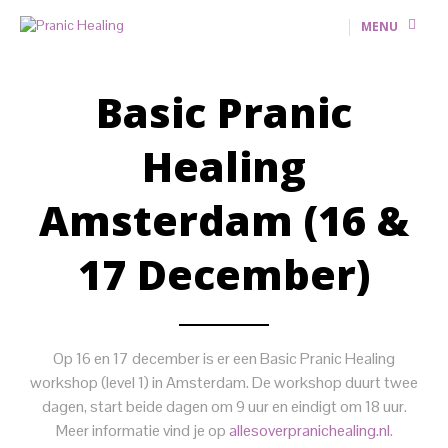
MENU
Basic Pranic
Healing
Amsterdam (16 &
17 December)
Op 16 en 17 december is er een Basic Pranic Healing
workshop (level 1) in Amsterdam. De workshop duurt twee
dagen, start beide dagen om 9 uur en eindigt om 18 uur.
Meer informatie vind je op
allesoverpranichealing.nl
.