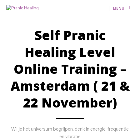
MENU
Self Pranic
Healing Level
Online Training –
Amsterdam ( 21 &
22 November)
Wil je het universum begrijpen, denk in energie, frequentie
en vibratie