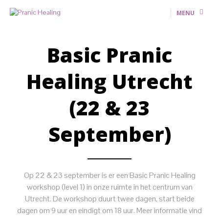
MENU
Basic Pranic
Healing Utrecht
(22 & 23
September)
Op 22 & 23 september is er een Basic Pranic Healing
workshop (level 1) in onze ruimte in het centrum van
Utrecht. De workshop duurt twee dagen, start beide
dagen om 9 uur en eindigt om 18 uur. Meer informatie vind