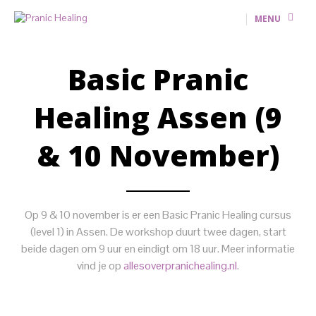
MENU
Basic Pranic
Healing Assen (9
& 10 November)
Op 9 & 10 november is er een Basic Pranic Healing cursus
(level 1) in Assen. De workshop duurt twee dagen, start
beide dagen om 9 uur en eindigt om 18 uur. Meer informatie
vind je op
allesoverpranichealing.nl
.