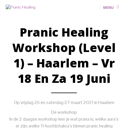
MENU
Pranic Healing
Workshop (level
1) – Haarlem – Vr
18 En Za 19 Juni
Op vrijdag 26 en zaterdag 27 maart 2021 in Haarlem
De workshop
In de 2 daagse workshop leer je wat prana is, welke aura’s
er zijn, welke 11 hoofdchakra’s binnen pranic healing