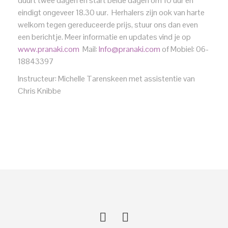
duurt twee dagen en start beide dagen om 10 uur en
eindigt ongeveer 18.30 uur. Herhalers zijn ook van harte
welkom tegen gereduceerde prijs, stuur ons dan even
een berichtje. Meer informatie en updates vind je op
www.pranaki.com
Mail:
Info@pranaki.com
of Mobiel: 06-
18843397
Instructeur: Michelle Tarenskeen met assistentie van
Chris Knibbe