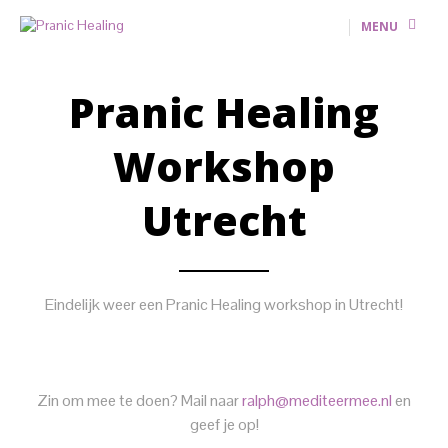
MENU
Pranic Healing
Workshop
Utrecht
Eindelijk weer een Pranic Healing workshop in Utrecht!
Zin om mee te doen? Mail naar
ralph@mediteermee.nl
en
geef je op!