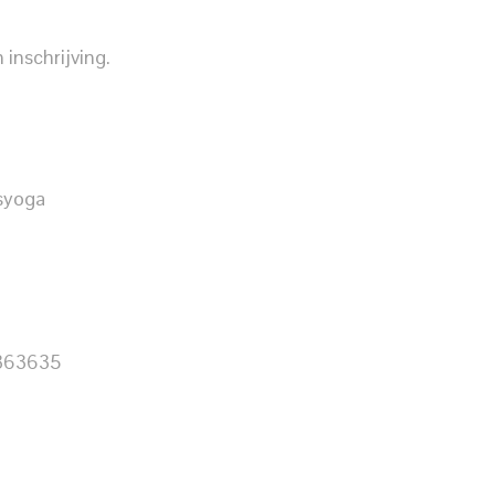
 inschrijving.
syoga
3363635