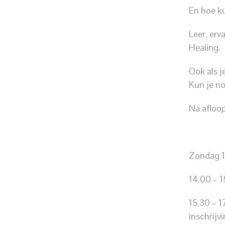
En hoe ku
Leer, erv
Healing.
Ook als j
Kun je no
Na afloop
Zondag 14
14.00 – 1
15.30 – 1
inschrijvi