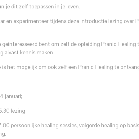
n je dit zelf toepassen in je leven.
aar en experimenteer tijdens deze introductie lezing over P
e geinteresseerd bent om zelf de opleiding Pranic Healing 
g alvast kennis maken.
 is het mogelijk om ook zelf een Pranic Healing te ontvan
 januari;
5.30 lezing
7.00 persoonlijke healing sessies, volgorde healing op basi
ng.