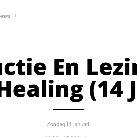
HOPS
ctie En Lez
Healing (14 
Zondag 14 januari;