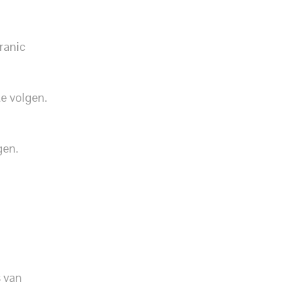
ranic
te volgen.
gen.
s van