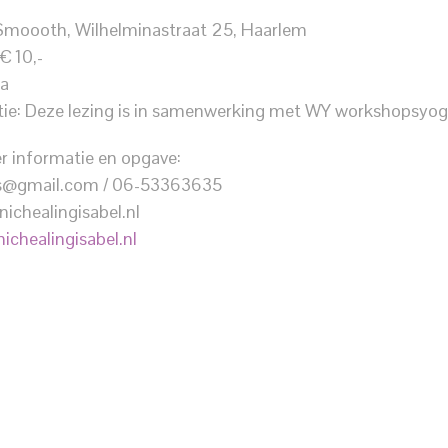
 Smoooth, Wilhelminastraat 25, Haarlem
€ 10,-
ja
tie: Deze lezing is in samenwerking met WY workshopsyo
r informatie en opgave:
ps@gmail.com / 06-53363635
ichealingisabel.nl
ichealingisabel.nl