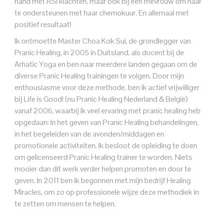
hand met RSI klachten, maar ook bij een mevrouw om haar
te ondersteunen met haar chemokuur. En allemaal met
positief resultaat!
Ik ontmoette Master Choa Kok Sui, de grondlegger van
Pranic Healing, in 2005 in Duitsland, als docent bij de
Arhatic Yoga en ben naar meerdere landen gegaan om de
diverse Pranic Healing trainingen te volgen. Door mijn
enthousiasme voor deze methode, ben ik actief vrijwilliger
bij Life is Good! (nu Pranic Healing Nederland & België)
vanaf 2006, waarbij ik veel ervaring met pranic healing heb
opgedaan: In het geven van Pranic Healing behandelingen,
in het begeleiden van de avonden/middagen en
promotionele activiteiten. Ik besloot de opleiding te doen
om gelicenseerd Pranic Healing trainer te worden. Niets
mooier dan dit werk verder helpen promoten en door te
geven. In 2011 ben ik begonnen met mijn bedrijf Healing
Miracles, om zo op professionele wijze deze methodiek in
te zetten om mensen te helpen.