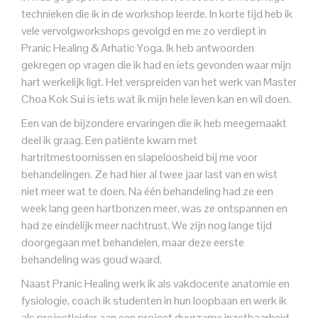
technieken die ik in de workshop leerde. In korte tijd heb ik
vele vervolgworkshops gevolgd en me zo verdiept in
Pranic Healing & Arhatic Yoga. Ik heb antwoorden
gekregen op vragen die ik had en iets gevonden waar mijn
hart werkelijk ligt. Het verspreiden van het werk van Master
Choa Kok Sui is iets wat ik mijn hele leven kan en wil doen.
Een van de bijzondere ervaringen die ik heb meegemaakt
deel ik graag. Een patiënte kwam met
hartritmestoornissen en slapeloosheid bij me voor
behandelingen. Ze had hier al twee jaar last van en wist
niet meer wat te doen. Na één behandeling had ze een
week lang geen hartbonzen meer, was ze ontspannen en
had ze eindelijk meer nachtrust. We zijn nog lange tijd
doorgegaan met behandelen, maar deze eerste
behandeling was goud waard.
Naast Pranic Healing werk ik als vakdocente anatomie en
fysiologie, coach ik studenten in hun loopbaan en werk ik
als projectleider aan een project duurzame inzetbaarheid