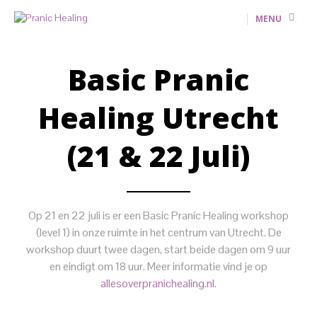
MENU
Basic Pranic
Healing Utrecht
(21 & 22 Juli)
Op 21 en 22 juli is er een Basic Pranic Healing workshop
(level 1) in onze ruimte in het centrum van Utrecht. De
workshop duurt twee dagen, start beide dagen om 9 uur
en eindigt om 18 uur. Meer informatie vind je op
allesoverpranichealing.nl
.